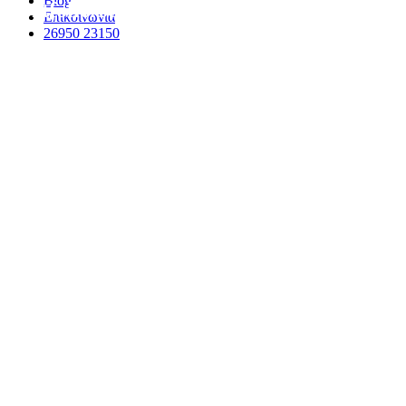
Blog
Portfolio Standard
Επικοινωνια
26950 23150